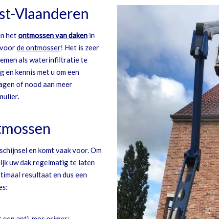
st-Vlaanderen
in het
ontmossen van daken
in
s voor
de ontmosser
! Het is zeer
emen als waterinfiltratie te
g en kennis met u om een
ragen of nood aan meer
ulier.
ntmossen
rschijnsel en komt vaak voor. Om
ijk uw dak regelmatig te laten
timaal resultaat en dus een
es:
 een anti-mos primer;