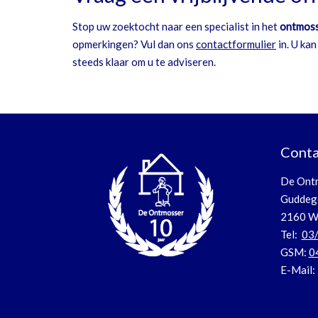
Stop uw zoektocht naar een specialist in het
ontmoss
opmerkingen? Vul dan ons
contactformulier
in. U ka
steeds klaar om u te adviseren.
Conta
De Ont
Guddeg
2160 
Tel:
03/
GSM:
0
E-Mail