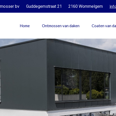
tmosser bv
Guddegemstraat 21
2160 Wommelgem
inf
Home
Ontmossen van daken
Coaten van d