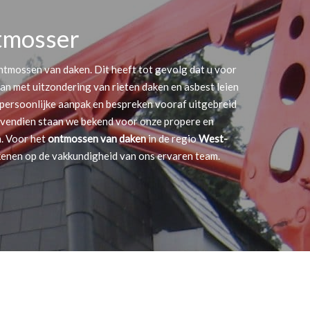
tmosser
 ontmossen van daken. Dit heeft tot gevolg dat u voor
 kan met uitzondering van rieten daken en asbest leien
 persoonlijke aanpak en bespreken vooraf uitgebreid
ovendien staan we bekend voor onze propere en
. Voor het
ontmossen van daken
in de regio
West-
kenen op de vakkundigheid van ons ervaren team.