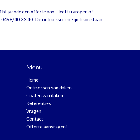
jblijvende een offerte aan. Heeft u vragen of
:
0498/40.33.40
. De ontmosser en zijn team staan
Menu
Home
Ontmossen van daken
Coaten van daken
Referenties
Vragen
Contact
Offerte aanvragen?