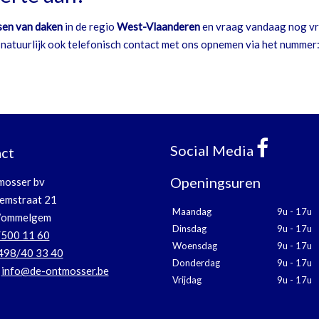
en van daken
in de regio
West-Vlaanderen
en vraag vandaag nog vri
n natuurlijk ook telefonisch contact met ons opnemen via het nummer
Social Media
ct
Openingsuren
mosser bv
emstraat 21
Maandag
9u - 17u
Wommelgem
Dinsdag
9u - 17u
500 11 60
Woensdag
9u - 17u
498/40 33 40
Donderdag
9u - 17u
:
info@de-ontmosser.be
Vrijdag
9u - 17u